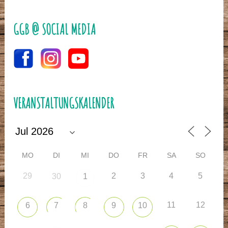
GGB @ SOCIAL MEDIA
VERANSTALTUNGSKALENDER
MO
DI
MI
DO
FR
SA
SO
29
2
3
4
5
30
1
11
12
6
7
8
9
10