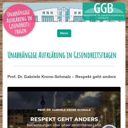
Unabhängige
Aufklärung in
Gesundheits-
Zum
Inhalt
fragen
springen
Menü
Unabhängige Aufklärung in Gesundheitsfragen
Prof. Dr. Gabriele Krone-Schmalz – Respekt geht anders