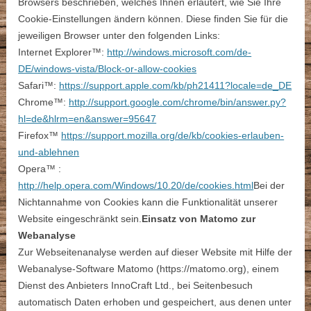
Browsers beschrieben, welches Ihnen erläutert, wie Sie Ihre
Cookie-Einstellungen ändern können. Diese finden Sie für die
jeweiligen Browser unter den folgenden Links:
Internet Explorer™:
http://windows.microsoft.com/de-
DE/windows-vista/Block-or-allow-cookies
Safari™:
https://support.apple.com/kb/ph21411?locale=de_DE
Chrome™:
http://support.google.com/chrome/bin/answer.py?
hl=de&hlrm=en&answer=95647
Firefox™
https://support.mozilla.org/de/kb/cookies-erlauben-
und-ablehnen
Opera™ :
http://help.opera.com/Windows/10.20/de/cookies.html
Bei der
Nichtannahme von Cookies kann die Funktionalität unserer
Website eingeschränkt sein.
Einsatz von Matomo zur
Webanalyse
Zur Webseitenanalyse werden auf dieser Website mit Hilfe der
Webanalyse-Software Matomo (https://matomo.org), einem
Dienst des Anbieters InnoCraft Ltd., bei Seitenbesuch
automatisch Daten erhoben und gespeichert, aus denen unter