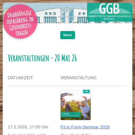
Unabhängige
Aufklärung in
Gesundheits-
Zum
Inhalt
fragen
springen
Menü
Veranstaltungen - 20 Mai 26
DATUM/ZEIT
VERANSTALTUNG
17.5.2026, 17:00 Uhr
Fit in Form-Seminar 2026