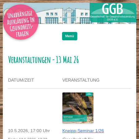
Unabhängige
Aufklärung in
Gesundheits-
Zum
Inhalt
fragen
springen
Menü
Veranstaltungen - 13 Mai 26
DATUM/ZEIT
VERANSTALTUNG
10.5.2026, 17:00 Uhr
Kneipp-Seminar 1/26