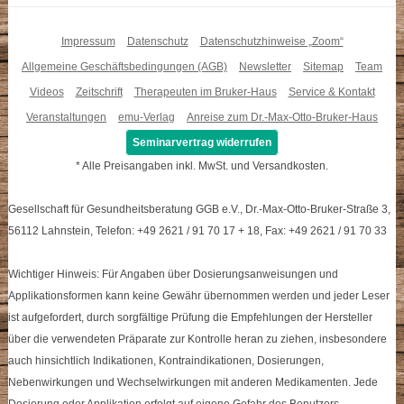
Impressum
Datenschutz
Datenschutzhinweise „Zoom“
Allgemeine Geschäftsbedingungen (AGB)
Newsletter
Sitemap
Team
Videos
Zeitschrift
Therapeuten im Bruker-Haus
Service & Kontakt
Veranstaltungen
emu-Verlag
Anreise zum Dr.-Max-Otto-Bruker-Haus
Seminarvertrag widerrufen
* Alle Preisangaben inkl. MwSt. und Versandkosten.
Gesellschaft für Gesundheitsberatung GGB e.V., Dr.-Max-Otto-Bruker-Straße 3,
56112 Lahnstein, Telefon: +49 2621 / 91 70 17 + 18, Fax: +49 2621 / 91 70 33
Wichtiger Hinweis: Für Angaben über Dosierungsanweisungen und
Applikationsformen kann keine Gewähr übernommen werden und jeder Leser
ist aufgefordert, durch sorgfältige Prüfung die Empfehlungen der Hersteller
über die verwendeten Präparate zur Kontrolle heran zu ziehen, insbesondere
auch hinsichtlich Indikationen, Kontraindikationen, Dosierungen,
Nebenwirkungen und Wechselwirkungen mit anderen Medikamenten. Jede