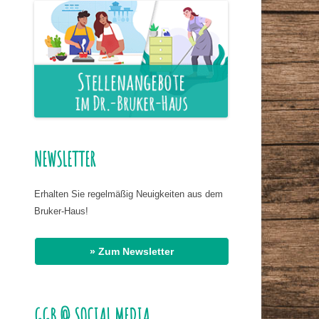
ER NAHRUNG
IS HASSAN EL
R
G
AT DR. BIRMANNS
NEWSLETTER
Erhalten Sie regelmäßig Neuigkeiten aus dem
Bruker-Haus!
» Zum Newsletter
GGB @ SOCIAL MEDIA