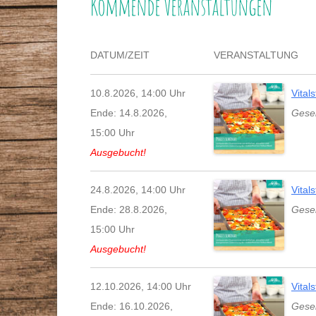
Kommende Veranstaltungen
STAMMTISCHE
VORTRÄGE
GESUNDHEITSBERATER
DATUM/ZEIT
VERANSTALTUNG
ZEITSCHRIFT
DR. MAX-OTTO-BRUKE
10.8.2026, 14:00 Uhr
Vital
Ende: 14.8.2026,
Gesel
DR.-BRUKER-GARTEN
15:00 Uhr
PRESSE
Ausgebucht!
24.8.2026, 14:00 Uhr
Vital
Ende: 28.8.2026,
Gesel
15:00 Uhr
Ausgebucht!
12.10.2026, 14:00 Uhr
Vital
Ende: 16.10.2026,
Gesel