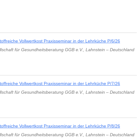
UMWELT
ORDNUNG UNSER
AUFBAUSEMINARE
VORTRÄGE LAHNSTEIN
GESPRÄCHSKRE
 GGB
LEBEN & PSYCHE
WISSENSCHAFTLE
KHOMRI
SCHLUSSSEMINARE
VORTRÄGE EXTERN
VOLLWERTKOST
VIDEOS
MATHIAS JUN
PRAXISSEMINARE
R
BIOGRAFIE
stoffreiche Vollwertkost Praxisseminar in der Lehrküche P/6/26
NACH THEMENGEBIETEN
ÄRZTLICHER R
lschaft für Gesundheitsberatung GGB e.V.
,
Lahnstein
–
Deutschland
LEBENSBERATUNG
POLITISCHES ENGAGEMENT
WEITERE SEMINARE
SEMINARPROGRAMM BESTELLEN
stoffreiche Vollwertkost Praxisseminar in der Lehrküche P/7/26
lschaft für Gesundheitsberatung GGB e.V.
,
Lahnstein
–
Deutschland
stoffreiche Vollwertkost Praxisseminar in der Lehrküche P/8/26
lschaft für Gesundheitsberatung GGB e.V.
,
Lahnstein
–
Deutschland