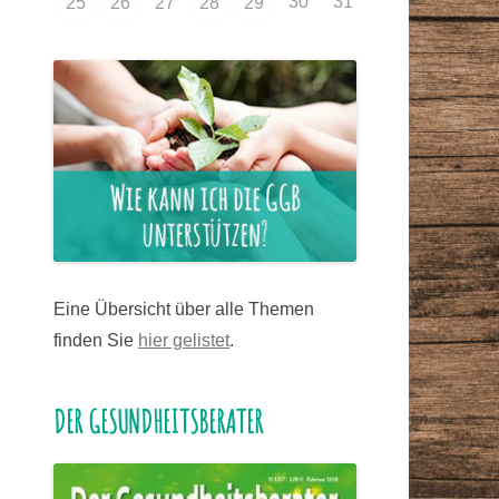
30
31
25
26
27
28
29
Eine Übersicht über alle Themen
finden Sie
hier gelistet
.
DER GESUNDHEITSBERATER