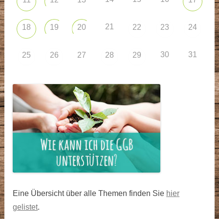
21
18
19
20
22
23
24
30
31
25
26
27
28
29
Eine Übersicht über alle Themen finden Sie
hier
gelistet
.