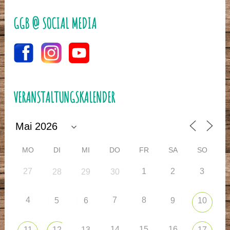
GGB @ SOCIAL MEDIA
VERANSTALTUNGSKALENDER
MO
DI
MI
DO
FR
SA
SO
27
1
2
3
28
29
30
4
7
8
5
6
9
10
14
15
16
11
12
13
17