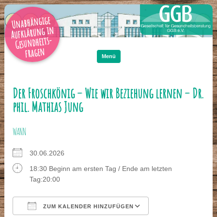
Unabhängige
Aufklärung in
Gesundheits-
Zum
Inhalt
fragen
springen
Menü
Der Froschkönig – Wie wir Beziehung lernen – Dr.
phil. Mathias Jung
WANN
30.06.2026
18:30 Beginn am ersten Tag / Ende am letzten
Tag:20:00
ZUM KALENDER HINZUFÜGEN