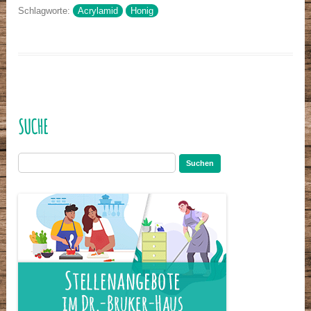
Schlagworte:
Acrylamid
Honig
SUCHE
Suchen
nach: