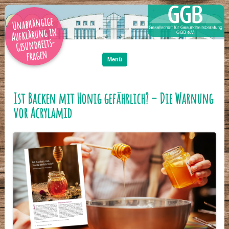
Unabhängige
Aufklärung in
Gesundheits-
Zum
Inhalt
fragen
springen
Menü
Ist Backen mit Honig gefährlich? – Die Warnung
vor Acrylamid