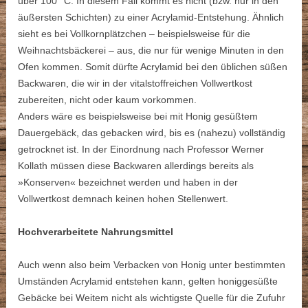
über 100 °C. In diesem Fall kommt es nicht (bzw. nur in den
äußersten Schichten) zu einer Acrylamid-Entstehung. Ähnlich
sieht es bei Vollkornplätzchen – beispielsweise für die
Weihnachtsbäckerei – aus, die nur für wenige Minuten in den
Ofen kommen. Somit dürfte Acrylamid bei den üblichen süßen
Backwaren, die wir in der vitalstoffreichen Vollwertkost
zubereiten, nicht oder kaum vorkommen.
Anders wäre es beispielsweise bei mit Honig gesüßtem
Dauergebäck, das gebacken wird, bis es (nahezu) vollständig
getrocknet ist. In der Einordnung nach Professor Werner
Kollath müssen diese Backwaren allerdings bereits als
»Konserven« bezeichnet werden und haben in der
Vollwertkost demnach keinen hohen Stellenwert.
Hochverarbeitete Nahrungsmittel
Auch wenn also beim Verbacken von Honig unter bestimmten
Umständen Acrylamid entstehen kann, gelten honiggesüßte
Gebäcke bei Weitem nicht als wichtigste Quelle für die Zufuhr