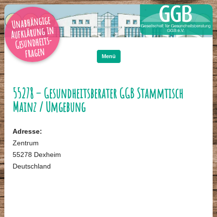
Unabhängige
Aufklärung in
Gesundheits-
Zum
Inhalt
fragen
springen
Menü
55278 – Gesundheitsberater GGB Stammtisch
Mainz / Umgebung
Adresse:
Zentrum
55278 Dexheim
Deutschland