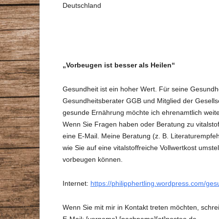
Deutschland
STAMMTISCHE
VORTRÄGE
GESUNDHEITSBERATER
ZEITSCHRIFT
DR. MAX-OTTO-BRUKE
„Vorbeugen ist besser als Heilen“
DR.-BRUKER-GARTEN
Gesundheit ist ein hoher Wert. Für seine Gesundhei
Gesundheitsberater GGB und Mitglied der Gesell
PRESSE
gesunde Ernährung möchte ich ehrenamtlich weiter
Wenn Sie Fragen haben oder Beratung zu vitalstoff
eine E-Mail. Meine Beratung (z. B. Literaturempfehl
wie Sie auf eine vitalstoffreiche Vollwertkost umst
vorbeugen können.
Internet:
https://philipphertling.wordpress.com/ge
Wenn Sie mit mir in Kontakt treten möchten, schrei
E-Mail: [vorname].[nachname][at]posteo.de