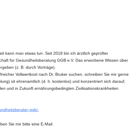
UMWELT
ORDNUNG UNSER
AUFBAUSEMINARE
VORTRÄGE LAHNSTEIN
GESPRÄCHSKRE
 GGB
LEBEN & PSYCHE
WISSENSCHAFTLE
KHOMRI
SCHLUSSSEMINARE
VORTRÄGE EXTERN
VOLLWERTKOST
VIDEOS
MATHIAS JUN
PRAXISSEMINARE
R
BIOGRAFIE
NACH THEMENGEBIETEN
ÄRZTLICHER R
LEBENSBERATUNG
POLITISCHES ENGAGEMENT
t kann man etwas tun. Seit 2018 bin ich ärztlich geprüfter
WEITERE SEMINARE
schaft für Gesundheitsberatung GGB e.V. Das erworbene Wissen über
geben (z. B. durch Vorträge).
SEMINARPROGRAMM BESTELLEN
reicher Vollwertkost nach Dr. Bruker suchen, schreiben Sie mir gerne
ung) ist ehrenamtlich (d. h. kostenlos) und konzentriert sich darauf,
ellen und in Zukunft ernährungsbedingten Zivilisationskrankheiten
sundheitsberater-ggb/
‚
ben Sie mir bitte eine E-Mail.