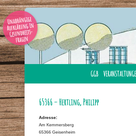
Unabhängige
Aufklärung in
Gesundheits-
fragen
GGB
VERANSTALTUNGE
AUSBILDUNG
ÜBERNACHTUNG
GESUNDHEITSBERATER
LAHNSTEIN
65366 – Hertling, Philipp
GGB MITGLIED WERDE
ONLINE
Adresse:
GESUNDHEITSBERATER
TAGUNGEN
Am Kemmersberg
IHRER NÄHE
65366 Geisenheim
SEMINARE