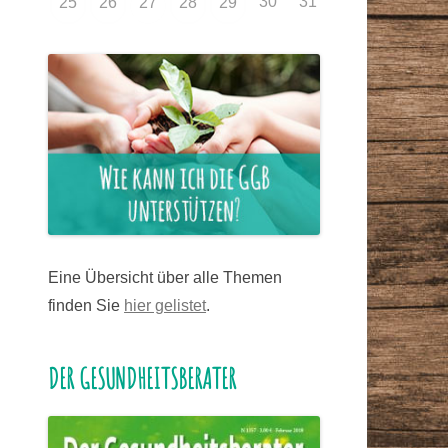
30
31
25
26
27
28
29
Eine Übersicht über alle Themen
finden Sie
hier gelistet
.
DER GESUNDHEITSBERATER