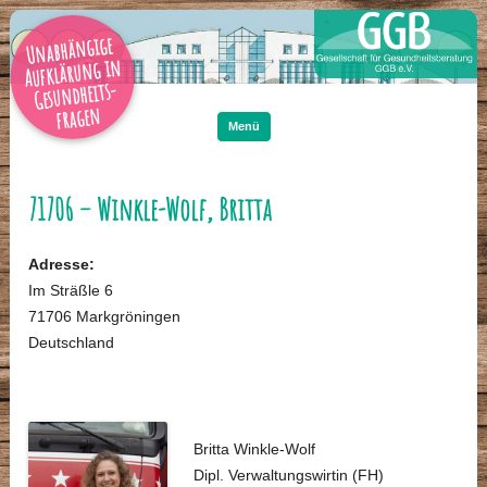
Unabhängige
Aufklärung in
Gesundheits-
Zum
Inhalt
fragen
springen
Menü
71706 – Winkle-Wolf, Britta
Adresse:
Im Sträßle 6
71706 Markgröningen
Deutschland
Britta Winkle-Wolf
Dipl. Verwaltungswirtin (FH)