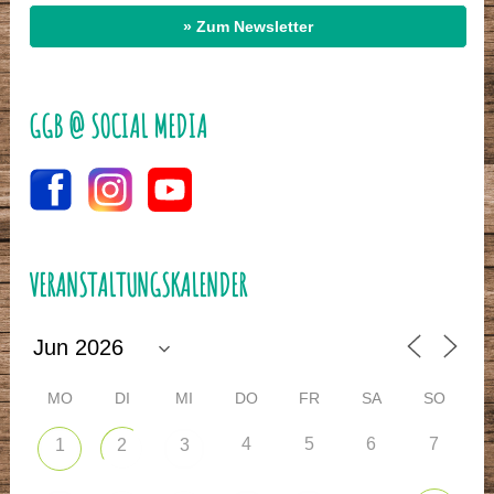
» Zum Newsletter
GGB @ SOCIAL MEDIA
VERANSTALTUNGSKALENDER
MO
DI
MI
DO
FR
SA
SO
4
5
6
7
1
2
3