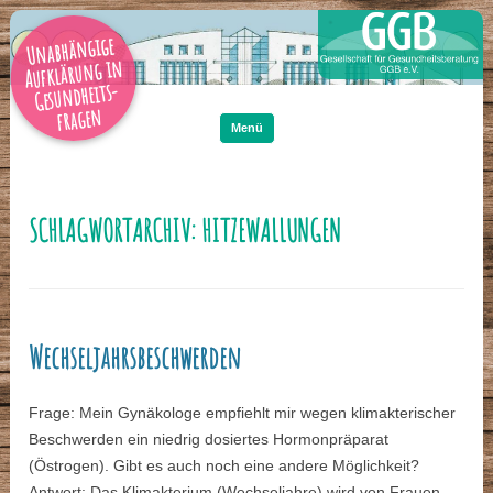
Unabhängige
Aufklärung in
Gesundheits-
Zum
Inhalt
fragen
springen
Menü
SCHLAGWORTARCHIV:
HITZEWALLUNGEN
Wechseljahrsbeschwerden
Frage: Mein Gynäkologe empfiehlt mir wegen klimakterischer
Beschwerden ein niedrig dosiertes Hormonpräparat
(Östrogen). Gibt es auch noch eine andere Möglichkeit?
Antwort: Das Klimakterium (Wechseljahre) wird von Frauen