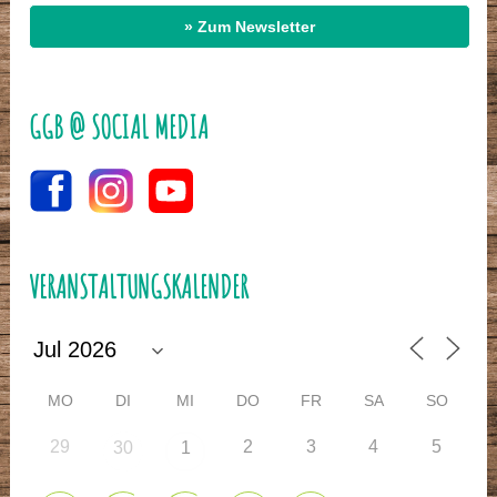
» Zum Newsletter
GGB @ SOCIAL MEDIA
VERANSTALTUNGSKALENDER
MO
DI
MI
DO
FR
SA
SO
29
2
3
4
5
30
1