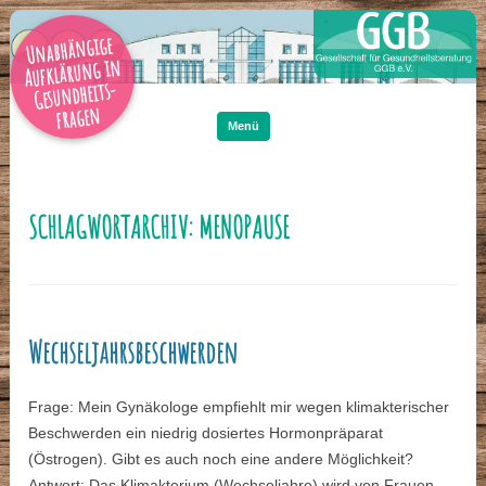
Unabhängige
Aufklärung in
Gesundheits-
Zum
Inhalt
fragen
springen
Menü
SCHLAGWORTARCHIV:
MENOPAUSE
Wechseljahrsbeschwerden
Frage: Mein Gynäkologe empfiehlt mir wegen klimakterischer
Beschwerden ein niedrig dosiertes Hormonpräparat
(Östrogen). Gibt es auch noch eine andere Möglichkeit?
Antwort: Das Klimakterium (Wechseljahre) wird von Frauen