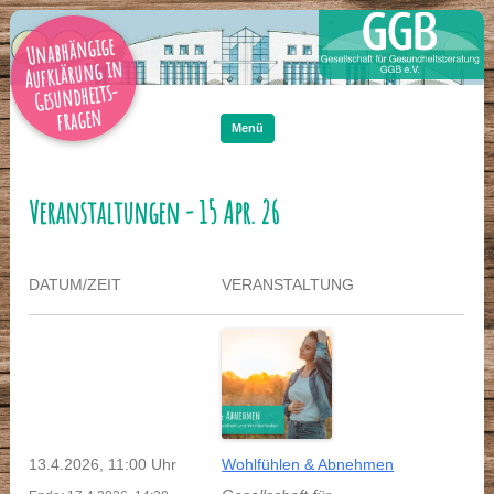
Unabhängige
Aufklärung in
Gesundheits-
Zum
Inhalt
fragen
springen
Menü
Veranstaltungen - 15 Apr. 26
DATUM/ZEIT
VERANSTALTUNG
13.4.2026, 11:00 Uhr
Wohlfühlen & Abnehmen