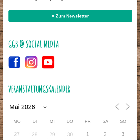
» Zum Newsletter
GGB @ SOCIAL MEDIA
VERANSTALTUNGSKALENDER
MO
DI
MI
DO
FR
SA
SO
27
1
2
3
28
29
30