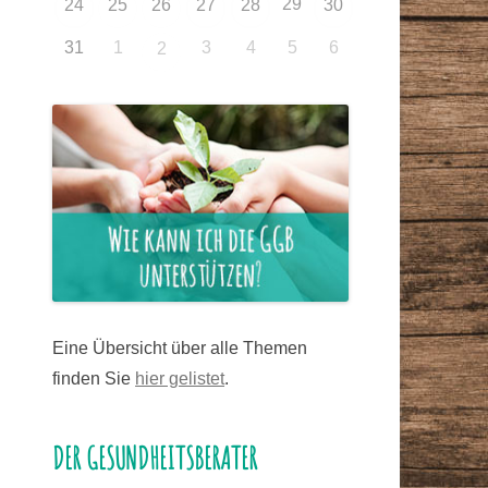
29
24
25
26
27
28
30
31
1
3
4
5
6
2
Eine Übersicht über alle Themen
finden Sie
hier gelistet
.
DER GESUNDHEITSBERATER