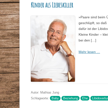
Kinder als Liebeskiller
STAMMTISCHE
VORTRÄGE
GESUNDHEITSBERATER
»Paare sind beim Ü
ZEITSCHRIFT
geschlüpft, so daß
dafür ist der Libi
DR. MAX-OTTO-BRUKE
Kleine Kinder – kl
bei den […]
DR.-BRUKER-GARTEN
PRESSE
Mehr lesen …
Autor: Mathias Jung
Schlagworte:
Baby
Beziehung
Ehe
Libidoverlu