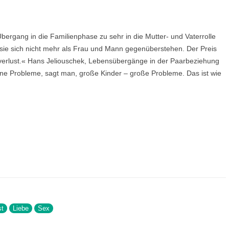
UMWELT
ORDNUNG UNSER
AUFBAUSEMINARE
VORTRÄGE LAHNSTEIN
GESPRÄCHSKRE
 GGB
LEBEN & PSYCHE
WISSENSCHAFTLE
KHOMRI
bergang in die Familienphase zu sehr in die Mutter- und Vaterrolle
SCHLUSSSEMINARE
VORTRÄGE EXTERN
VOLLWERTKOST
VIDEOS
 sie sich nicht mehr als Frau und Mann gegenüberstehen. Der Preis
MATHIAS JUN
doverlust.« Hans Jeliouschek, Lebensübergänge in der Paarbeziehung
PRAXISSEMINARE
R
BIOGRAFIE
NACH THEMENGEBIETEN
eine Probleme, sagt man, große Kinder – große Probleme. Das ist wie
ÄRZTLICHER R
LEBENSBERATUNG
POLITISCHES ENGAGEMENT
WEITERE SEMINARE
SEMINARPROGRAMM BESTELLEN
st
Liebe
Sex