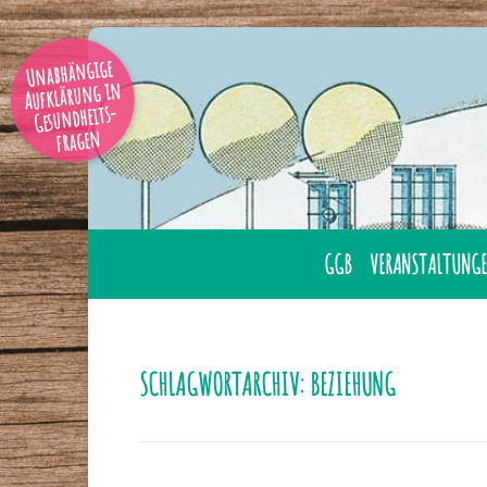
Unabhängige
Aufklärung in
Gesundheits-
fragen
GGB
VERANSTALTUNGE
AUSBILDUNG
ÜBERNACHTUNG
GESUNDHEITSBERATER
LAHNSTEIN
SCHLAGWORTARCHIV:
BEZIEHUNG
GGB MITGLIED WERDE
ONLINE
GESUNDHEITSBERATER
TAGUNGEN
IHRER NÄHE
SEMINARE