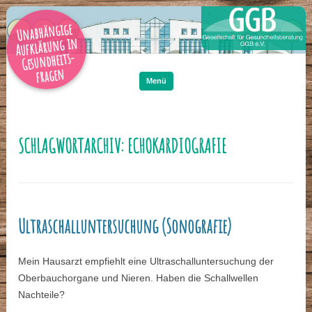
Unabhängige
Aufklärung in
Gesundheits-
Zum
Inhalt
fragen
springen
Menü
SCHLAGWORTARCHIV:
ECHOKARDIOGRAFIE
Ultraschalluntersuchung (Sonografie)
Mein Hausarzt empfiehlt eine Ultraschalluntersuchung der
Oberbauchorgane und Nieren. Haben die Schallwellen
Nachteile?