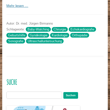
Mehr lesen …
Autor: Dr. med. Jürgen Birmanns
Schlagworte:
Baby-Watching
Chirurgie
Echokardiografie
Geburtshilfe
Gynäkologie
Kardiologie
Orthopädie
Sonografie
Ultraschalluntersuchung
SUCHE
Suchen
nach: