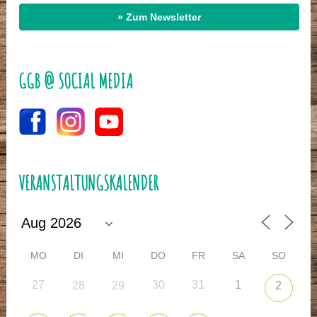
» Zum Newsletter
GGB @ SOCIAL MEDIA
VERANSTALTUNGSKALENDER
MO
DI
MI
DO
FR
SA
SO
27
30
31
1
28
29
2