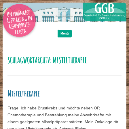
Unabhängige
Aufklärung in
Gesundheits-
Zum
Inhalt
fragen
springen
Menü
SCHLAGWORTARCHIV:
MISTELTHERAPIE
Misteltherapie
Frage: Ich habe Brustkrebs und möchte neben OP,
Chemotherapie und Bestrahlung meine Abwehrkräfte mit
einem geeigneten Mistelpräparat stärken. Mein Onkologe rät
von einer Misteltherapie ab. Antwort: Einige