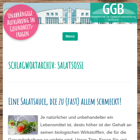
Unabhängige
Aufklärung in
Gesundheits-
Zum
Inhalt
fragen
springen
Menü
SCHLAGWORTARCHIV:
SALATSOSSE
Eine Salatsauce, die zu (fast) allem schmeckt!
Je natürlicher und unbehandelter ein
Lebensmittel ist, desto höher ist der Gehalt an
seinen biologischen Wirkstofffen, die für die
Gesunderhaltung so wichtig sind. Unser Tipp: Essen Sie viel