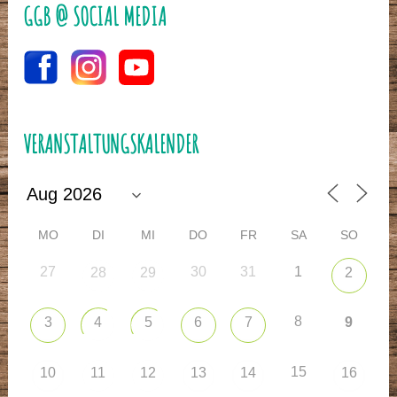
GGB @ SOCIAL MEDIA
VERANSTALTUNGSKALENDER
MO
DI
MI
DO
FR
SA
SO
27
30
31
1
28
29
2
8
3
4
5
6
7
9
15
10
11
12
13
14
16