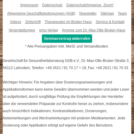
Impressum
Datenschutz
Datenschutzhinweise „Zoom“
Allgemeine Geschäftsbedingungen (AGB)
Newsletter
Sitemap
Team
Videos
Zeitschrift
Therapeuten im Bruker-Haus
Service & Kontakt
Veranstaltungen
emu-Verlag
Anreise zum Dr.-Max-Otto-Bruker-Haus
Seminarvertrag widerrufen
* Alle Preisangaben inkl. MwSt. und Versandkosten.
Gesellschaft für Gesundheitsberatung GGB e.V., Dr.-Max-Otto-Bruker-Straße 3,
56112 Lahnstein, Telefon: +49 2621 / 91 70 17 + 18, Fax: +49 2621 / 91 70 33
Wichtiger Hinweis: Für Angaben über Dosierungsanweisungen und
Applikationsformen kann keine Gewähr übernommen werden und jeder Leser
ist aufgefordert, durch sorgfältige Prüfung die Empfehlungen der Hersteller
über die verwendeten Präparate zur Kontrolle heran zu ziehen, insbesondere
auch hinsichtlich Indikationen, Kontraindikationen, Dosierungen,
Nebenwirkungen und Wechselwirkungen mit anderen Medikamenten. Jede
Dosierung oder Applikation erfolgt auf eigene Gefahr des Benutzers.