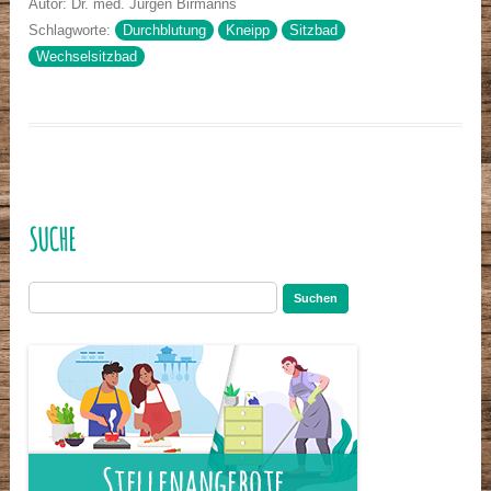
Autor: Dr. med. Jürgen Birmanns
Schlagworte:
Durchblutung
Kneipp
Sitzbad
Wechselsitzbad
SUCHE
Suchen
nach: