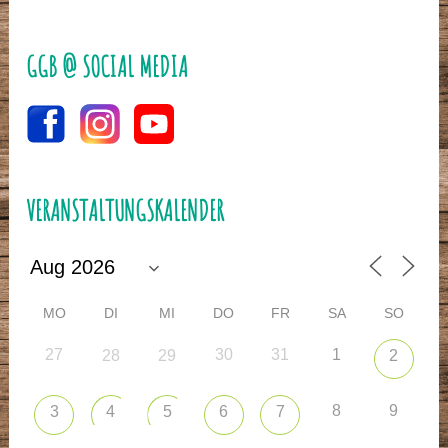
GGB @ SOCIAL MEDIA
VERANSTALTUNGSKALENDER
MO
DI
MI
DO
FR
SA
SO
27
30
31
1
28
29
2
8
9
3
4
5
6
7