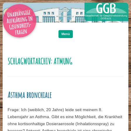
Unabhängige
Aufklärung in
Gesundheits-
Zum
Inhalt
fragen
springen
Menü
SCHLAGWORTARCHIV:
ATMUNG
Asthma bronchiale
Frage: Ich (weiblich, 20 Jahre) leide seit meinem 8.
Lebensjahr an Asthma. Gibt es eine Möglichkeit, die Krankheit
ohne kortisonhaltige Dosieraerosole (Inhalationsspray) zu
bessern? Antwort: Asthma bronchiale ist eine chronische,