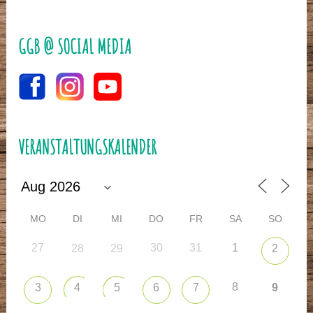
GGB @ SOCIAL MEDIA
VERANSTALTUNGSKALENDER
MO
DI
MI
DO
FR
SA
SO
27
30
31
1
28
29
2
8
3
4
5
6
7
9