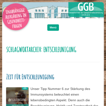
Unabhängige
Aufklärung in
Gesundheits-
Zum
Inhalt
fragen
springen
Menü
SCHLAGWORTARCHIV:
ENTSCHLEUNIGUNG
Zeit für Entschleunigung
Unser Tipp Nummer 6 zur Stärkung des
Immunsystems beleuchtet einen
lebensbedingten Aspekt. Denn auch die
Beschleunigung, Hektik und Zerstreutheit der