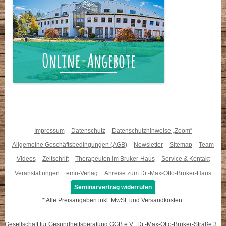
Impressum
Datenschutz
Datenschutzhinweise „Zoom“
Allgemeine Geschäftsbedingungen (AGB)
Newsletter
Sitemap
Team
Videos
Zeitschrift
Therapeuten im Bruker-Haus
Service & Kontakt
Veranstaltungen
emu-Verlag
Anreise zum Dr.-Max-Otto-Bruker-Haus
Seminarvertrag widerrufen
* Alle Preisangaben inkl. MwSt. und Versandkosten.
Gesellschaft für Gesundheitsberatung GGB e.V., Dr.-Max-Otto-Bruker-Straße 3,