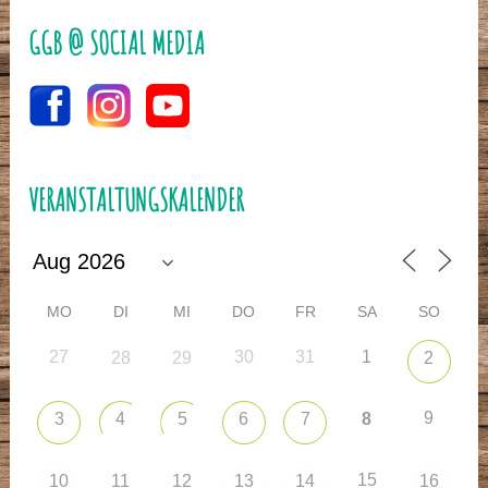
GGB @ SOCIAL MEDIA
VERANSTALTUNGSKALENDER
MO
DI
MI
DO
FR
SA
SO
27
30
31
1
28
29
2
9
3
4
5
6
7
8
15
10
11
12
13
14
16