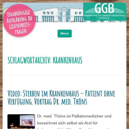
Unabhängige
Aufklärung in
Gesundheits-
Zum
Inhalt
fragen
springen
Menü
SCHLAGWORTARCHIV:
KRANKENHAUS
Video: Sterben im Krankenhaus – Patient ohne
Verfügung. Vortrag Dr. med. Thöns
Dr. med. Thöns ist Palliativmediziner und
bezeichnet sich selbst als Arzt für