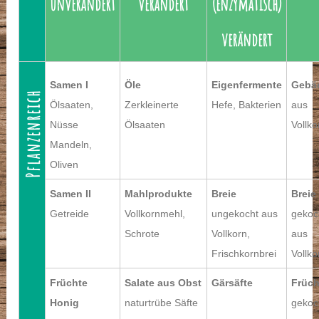
unverändert
verändert
(enzymatisch)
verändert
Samen I
Öle
Eigenfermente
Gebä
Pflanzenreich
Ölsaaten,
Zerkleinerte
Hefe, Bakterien
aus
Nüsse
Ölsaaten
Vollko
Mandeln,
Oliven
Samen II
Mahlprodukte
Breie
Breie
Getreide
Vollkornmehl,
ungekocht aus
gekoc
Schrote
Vollkorn,
aus
Frischkornbrei
Vollko
Früchte
Salate aus Obst
Gärsäfte
Früch
Honig
naturtrübe Säfte
gekoc