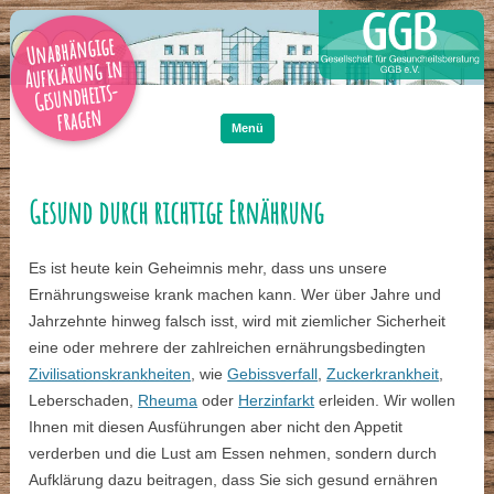
Unabhängige
Aufklärung in
Gesundheits-
Zum
Inhalt
fragen
springen
Menü
Gesund durch richtige Ernährung
Es ist heute kein Geheimnis mehr, dass uns unsere
Ernährungsweise krank machen kann. Wer über Jahre und
Jahrzehnte hinweg falsch isst, wird mit ziemlicher Sicherheit
eine oder mehrere der zahlreichen ernährungsbedingten
Zivilisationskrankheiten
, wie
Gebissverfall
,
Zuckerkrankheit
,
Leberschaden,
Rheuma
oder
Herzinfarkt
erleiden. Wir wollen
Ihnen mit diesen Ausführungen aber nicht den Appetit
verderben und die Lust am Essen nehmen, sondern durch
Aufklärung dazu beitragen, dass Sie sich gesund ernähren