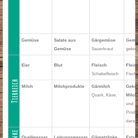
Gemüse
Salate aus
Gärgemüse
Gemü
Gemüse
Sauerkraut
gekoc
Eier
Blut
Fleisch
Fleis
Schabefleisch
Fisch
Tierreich
Milch
Milchprodukte
Gärmilch
Geko
Quark, Käse,
Milch
und
Produ
darau
Quellwasser
Leitungswasser
Gärgetränke
Extra