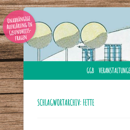
Unabhängige
Aufklärung in
Gesundheits-
fragen
GGB
VERANSTALTUNGE
AUSBILDUNG
ÜBERNACHTUNG
GESUNDHEITSBERATER
LAHNSTEIN
SCHLAGWORTARCHIV:
FETTE
GGB MITGLIED WERDE
ONLINE
GESUNDHEITSBERATER
TAGUNGEN
IHRER NÄHE
SEMINARE