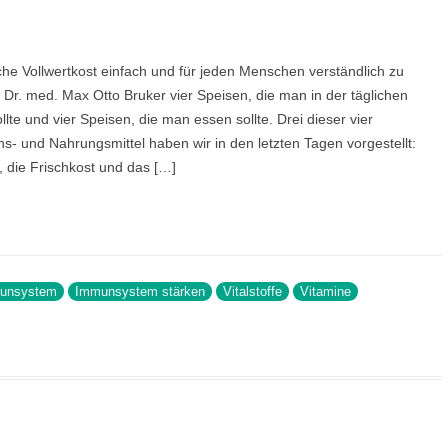
UMWELT
ORDNUNG UNSER
AUFBAUSEMINARE
VORTRÄGE LAHNSTEIN
GESPRÄCHSKRE
 GGB
LEBEN & PSYCHE
WISSENSCHAFTLE
KHOMRI
iche Vollwertkost einfach und für jeden Menschen verständlich zu
SCHLUSSSEMINARE
VORTRÄGE EXTERN
VOLLWERTKOST
VIDEOS
 Dr. med. Max Otto Bruker vier Speisen, die man in der täglichen
MATHIAS JUN
te und vier Speisen, die man essen sollte. Drei dieser vier
PRAXISSEMINARE
R
BIOGRAFIE
NACH THEMENGEBIETEN
- und Nahrungsmittel haben wir in den letzten Tagen vorgestellt:
ÄRZTLICHER R
LEBENSBERATUNG
, die Frischkost und das […]
POLITISCHES ENGAGEMENT
WEITERE SEMINARE
SEMINARPROGRAMM BESTELLEN
unsystem
Immunsystem stärken
Vitalstoffe
Vitamine