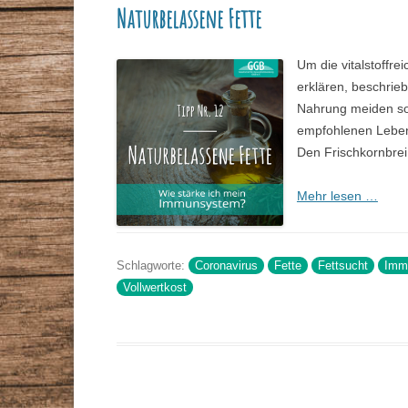
Naturbelassene Fette
STAMMTISCHE
VORTRÄGE
GESUNDHEITSBERATER
Um die vitalstoffre
ZEITSCHRIFT
erklären, beschrieb
Nahrung meiden soll
DR. MAX-OTTO-BRUKE
empfohlenen Lebens
Den Frischkornbrei
DR.-BRUKER-GARTEN
PRESSE
Mehr lesen …
Schlagworte:
Coronavirus
Fette
Fettsucht
Imm
Vollwertkost