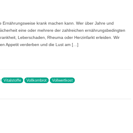
ere Ernährungsweise krank machen kann. Wer über Jahre und
r Sicherheit eine oder mehrere der zahlreichen ernährungsbedingten
rkrankheit, Leberschaden, Rheuma oder Herzinfarkt erleiden. Wir
den Appetit verderben und die Lust am […]
Vitalstoffe
Vollkornbrot
Vollwertkost