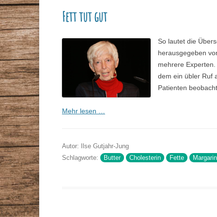
Fett tut gut
So lautet die Übers
herausgegeben von 
mehrere Experten. 
dem ein übler Ruf a
Patienten beobacht
Mehr lesen …
Autor: Ilse Gutjahr-Jung
Schlagworte:
Butter
Cholesterin
Fette
Margari