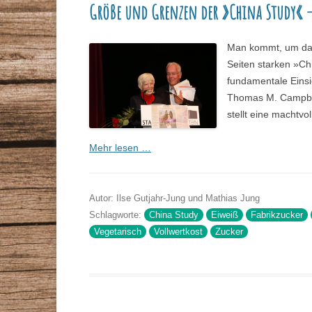
Größe und Grenzen der »China Study« – 
Man kommt, um das
Seiten starken »Ch
fundamentale Einsi
Thomas M. Campbell
stellt eine machtvo
Mehr lesen …
Autor: Ilse Gutjahr-Jung und Mathias Jung
Schlagworte:
China Study
Eiweiß
Fabrikzucker
Vegetarisch
Vollwertkost
Zucker