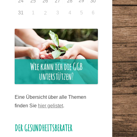
29
24
25
26
27
28
30
31
1
3
4
5
6
2
Eine Übersicht über alle Themen
finden Sie
hier gelistet
.
DER GESUNDHEITSBERATER