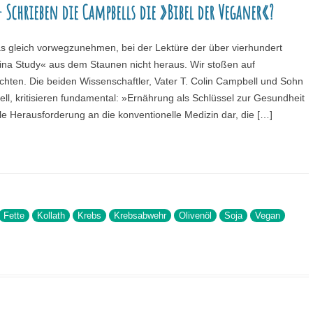
Schrieben die Campbells die »Bibel der Veganer«?
 gleich vorwegzunehmen, bei der Lektüre der über vierhundert
ina Study« aus dem Staunen nicht heraus. Wir stoßen auf
chten. Die beiden Wissenschaftler, Vater T. Colin Campbell und Sohn
, kritisieren fundamental: »Ernährung als Schlüssel zur Gesundheit
lle Herausforderung an die konventionelle Medizin dar, die […]
Fette
Kollath
Krebs
Krebsabwehr
Olivenöl
Soja
Vegan