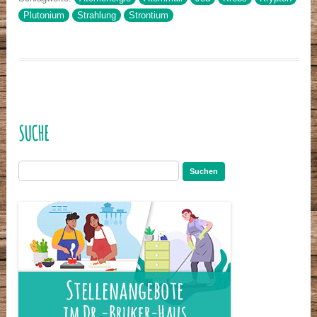
Plutonium
Strahlung
Strontium
SUCHE
Suchen
nach: