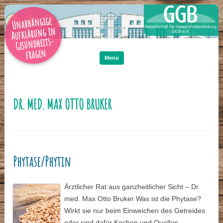
Unabhängige
Aufklärung in
Gesundheits-
Zum
Inhalt
fragen
springen
Menü
DR. MED. MAX OTTO BRUKER
Phytase/Phytin
Ärztlicher Rat aus ganzheitlicher Sicht – Dr.
med. Max Otto Bruker Was ist die Phytase?
Wirkt sie nur beim Einweichen des Getreides
oder sind dafür Kochen und Quellen