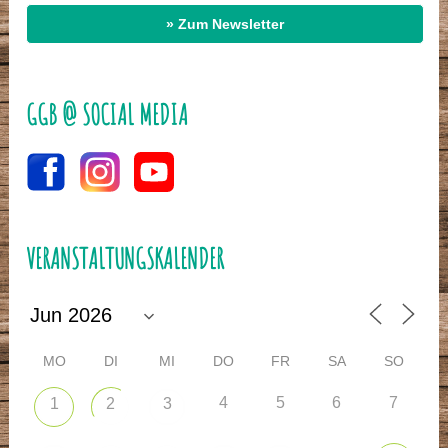
» Zum Newsletter
GGB @ SOCIAL MEDIA
VERANSTALTUNGSKALENDER
MO
DI
MI
DO
FR
SA
SO
4
5
6
7
1
2
3