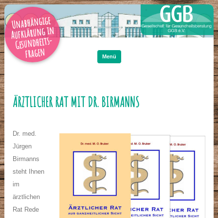
Unabhängige
Aufklärung in
Gesundheits-
Zum
Inhalt
fragen
springen
Menü
ÄRZTLICHER RAT MIT DR. BIRMANNS
Dr. med.
Jürgen
Birmanns
steht Ihnen
im
ärztlichen
Rat Rede