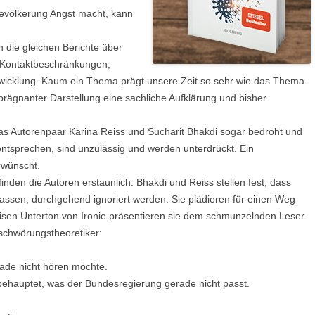
Bevölkerung Angst macht, kann
h die gleichen Berichte über
, Kontaktbeschränkungen,
wicklung. Kaum ein Thema prägt unsere Zeit so sehr wie das Thema
prägnanter Darstellung eine sachliche Aufklärung und bisher
das Autorenpaar Karina Reiss und Sucharit Bhakdi sogar bedroht und
entsprechen, sind unzulässig und werden unterdrückt. Ein
erwünscht.
inden die Autoren erstaunlich. Bhakdi und Reiss stellen fest, dass
passen, durchgehend ignoriert werden. Sie plädieren für einen Weg
leisen Unterton von Ironie präsentieren sie dem schmunzelnden Leser
schwörungstheoretiker:
ade nicht hören möchte.
behauptet, was der Bundesregierung gerade nicht passt.