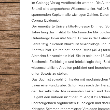
im Goldegg Verlag veröffentlicht worden. Die Auto
STAMMTISCHE
Bhakdi sind angesehene Wissenschaftler. Auf 148 Se
VORTRÄGE
GESUNDHEITSBERATER
spannenden Kapiteln alle wichtigen Zahlen, Daten
Corona-Epidemie.
ZEITSCHRIFT
Der emeritierte Universitäts-Professor Dr. med. Suc
DR. MAX-OTTO-BRUKE
Jahre lang das Institut für Medizinische Mikrobio
Gutenberg-Universität Mainz. Er war in der Patie
DR.-BRUKER-GARTEN
Lehre tätig. Sucharit Bhakdi ist Mikrobiologe und 
Ehefrau Prof. Dr. rer. nat. Karina Reiss (45 J.) fors
PRESSE
Albrechts-Universität in Kiel. Sie ist seit über 15 
Biochemie, Zellbiologie und Infektiologie tätig. Be
wissenschaftliche Arbeiten publiziert und brauchen 
unter Beweis zu stellen.
Das Buch ist sowohl für Insider mit medizinischen 
Laien eine Fundgrube. Schon kurz nach der Herau
der Bestsellerliste. Alle relevanten Fakten sind du
Es geht den Autoren nicht darum, Angst zu schüre
überzeugenden Argumenten zu belegen und dadu
Kritische Stimmen renommierter Virologen kommen 