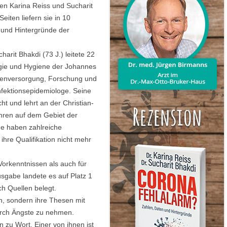
UMWELT
ren Karina Reiss und Sucharit
ORDNUNG UNSER
iten liefern sie in 10
AUFBAUSEMINARE
VORTRÄGE LAHNSTEIN
GESPRÄCHSKRE
 GGB
LEBEN & PSYCHE
 und Hintergründe der
WISSENSCHAFTLE
KHOMRI
SCHLUSSSEMINARE
VORTRÄGE EXTERN
VOLLWERTKOST
VIDEOS
MATHIAS JUN
harit Bhakdi (73 J.) leitete 22
PRAXISSEMINARE
R
BIOGRAFIE
logie und Hygiene der Johannes
NACH THEMENGEBIETEN
ÄRZTLICHER R
ntenversorgung, Forschung und
LEBENSBERATUNG
POLITISCHES ENGAGEMENT
Infektionsepidemiologe. Seine
cht und lehrt an der Christian-
WEITERE SEMINARE
Jahren auf dem Gebiet der
SEMINARPROGRAMM BESTELLEN
ide haben zahlreiche
ihre Qualifikation nicht mehr
Vorkenntnissen als auch für
sgabe landete es auf Platz 1
rch Quellen belegt.
n, sondern ihre Thesen mit
rch Ängste zu nehmen.
zu Wort. Einer von ihnen ist