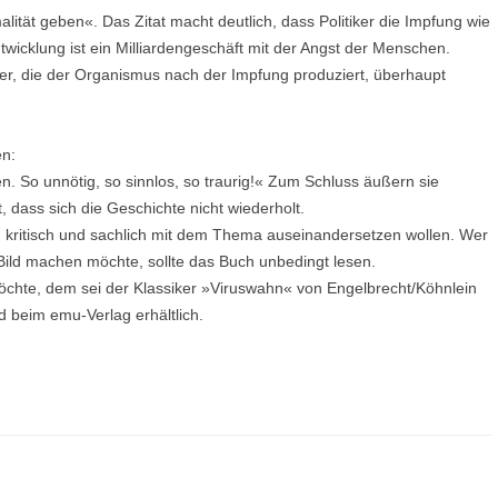
alität geben«. Das Zitat macht deutlich, dass Politiker die Impfung wie
ntwicklung ist ein Milliardengeschäft mit der Angst der Menschen.
rper, die der Organismus nach der Impfung produziert, überhaupt
en:
. So unnötig, so sinnlos, so traurig!« Zum Schluss äußern sie
, dass sich die Geschichte nicht wiederholt.
ch kritisch und sachlich mit dem Thema auseinandersetzen wollen. Wer
Bild machen möchte, sollte das Buch unbedingt lesen.
möchte, dem sei der Klassiker »Viruswahn« von Engelbrecht/Köhnlein
 beim emu-Verlag erhältlich.