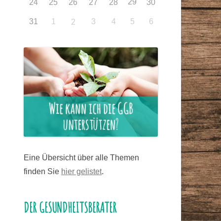
29
24
25
26
27
28
30
31
1
3
4
5
6
2
Eine Übersicht über alle Themen
finden Sie
hier gelistet
.
DER GESUNDHEITSBERATER