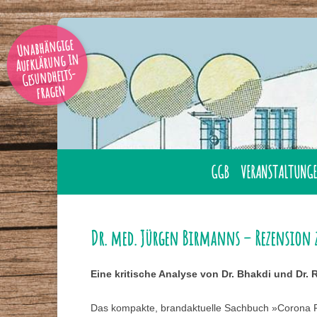
Unabhängige
Aufklärung in
Gesundheits-
fragen
GGB
VERANSTALTUNGE
AUSBILDUNG
ÜBERNACHTUNG
GESUNDHEITSBERATER
LAHNSTEIN
Dr. med. Jürgen Birmanns – Rezension
GGB MITGLIED WERDE
ONLINE
Eine kritische Analyse von Dr. Bhakdi und Dr. 
GESUNDHEITSBERATER
TAGUNGEN
IHRER NÄHE
Das kompakte, brandaktuelle Sachbuch »Corona F
SEMINARE