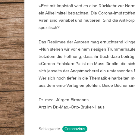
»Erst mit Impfstoff wird es eine Rückkehr zur Norm
ein Allheilmittel betrachten. Die Corona-Impfstoffe
Viren sind variabel und mutieren. Sind die Antikö
spezifisch?
Das Resümee der Autoren mag ernüchternd kling
»Nun stehen wir vor einem riesigen Trümmerhaufen
trotzdem die Hoffnung, dass ihr Buch dazu beiträgt
»Corona Fehlalarm?« ist ein Muss für alle, die si
sich jenseits der Angstmacherei ein umfassendes 
Wer sich noch tiefer in die Thematik einarbeiten 
aus dem emu-Verlag empfohlen. Beide Bücher sind
Dr. med. Jürgen Birmanns
Arzt im Dr.-Max.-Otto-Bruker-Haus
Schlagworte:
Coronavirus