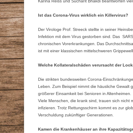
Karina Reiss und Sucharit Bhakdi beantworten vie
Ist das Corona-Virus wirklich ein Killervirus?
Der Virologe Prof. Streeck stellte in seiner Heins
Infektion mit dem Virus gestorben sind. Das SAR
chronischen Vorerkrankungen. Das Durchschnittsalt
ist mit einer klassischen mittelschweren Grippewell
Welche Kollateralschäden verursacht der Lo
Die strikten bundesweiten Corona-Einschränkungen 
Leben. Zum Beispiel nimmt die häusliche Gewalt g
größerer Einsamkeit bei Senioren in Altenheimen.
Viele Menschen, die krank sind, trauen sich nicht m
infizieren. Trotz Rettungsschirm kommt es zur glo
Verschuldung zukünftiger Generationen.
Kamen die Krankenhäuser an ihre Kapazitätsg