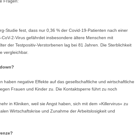
le Fragen:
berg-Studie fest, dass nur 0,36 % der Covid-19-Patienten nach einer
S-CoV-2-Virus gefährdet insbesondere ältere Menschen mit
er der Testpositiv-Verstorbenen lag bei 81 Jahren. Die Sterblichkeit
e vergleichbar.
ckdown?
haben negative Effekte auf das gesellschaftliche und wirtschaftliche
egen Frauen und Kinder zu. Die Kontaktsperre führt zu noch
ehr in Kliniken, weil sie Angst haben, sich mit dem »Killervirus« zu
balen Wirtschaftskrise und Zunahme der Arbeitslosigkeit und
renze?