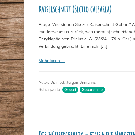
Kaiserschnitt (Sectio caesarea)
Frage: Wie stehen Sie zur Kaiserschnitt-Geburt? A
caedere/caesus zurück, was (heraus) schneiden/(
Enzyklopädisten Plinius d. Ä. (23/24 – 79 n. Chr.) 
Verbindung gebracht. Eine nicht […]
Mehr lesen …
Autor: Dr. med. Jürgen Birmanns
Schlagworte:
Geburt
Geburtshilfe
Die »Kaisergeburt« – eine neue Marketin