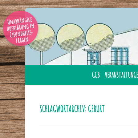
Unabhängige
Aufklärung in
Gesundheits-
fragen
GGB
VERANSTALTUNGE
AUSBILDUNG
ÜBERNACHTUNG
GESUNDHEITSBERATER
LAHNSTEIN
SCHLAGWORTARCHIV:
GEBURT
GGB MITGLIED WERDE
ONLINE
GESUNDHEITSBERATER
TAGUNGEN
IHRER NÄHE
SEMINARE