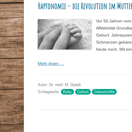
Haptonomie – die Revolution im Mutter
STAMMTISCHE
VORTRÄGE
GESUNDHEITSBERATER
Vor 50 Jahren vom 
ZEITSCHRIFT
Affektivität Grundl
Geburt. Jahrtausen
DR. MAX-OTTO-BRUKE
Schmerzen gebären
heute noch. Mit ei
DR.-BRUKER-GARTEN
PRESSE
Mehr lesen …
Autor: Dr. med. M. Djalali
Schlagworte:
Baby
Geburt
Geburtshilfe