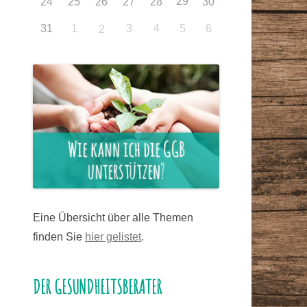
29
24
25
26
27
28
30
31
1
3
4
5
6
2
Eine Übersicht über alle Themen
finden Sie
hier gelistet
.
DER GESUNDHEITSBERATER