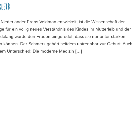
UMWELT
leib
ORDNUNG UNSER
AUFBAUSEMINARE
VORTRÄGE LAHNSTEIN
GESPRÄCHSKRE
 GGB
LEBEN & PSYCHE
WISSENSCHAFTLE
KHOMRI
Niederländer Frans Veldman entwickelt, ist die Wissenschaft der
SCHLUSSSEMINARE
VORTRÄGE EXTERN
VOLLWERTKOST
VIDEOS
age für ein völlig neues Verständnis des Kindes im Mutterleib und der
MATHIAS JUN
delang wurde den Frauen eingeredet, dass sie nur unter starken
PRAXISSEMINARE
R
BIOGRAFIE
NACH THEMENGEBIETEN
 können. Der Schmerz gehört seitdem untrennbar zur Geburt. Auch
ÄRZTLICHER R
LEBENSBERATUNG
nem Unterschied: Die moderne Medizin […]
POLITISCHES ENGAGEMENT
WEITERE SEMINARE
SEMINARPROGRAMM BESTELLEN