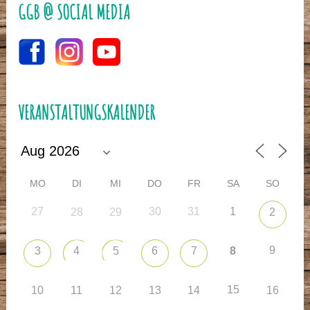
GGB @ SOCIAL MEDIA
VERANSTALTUNGSKALENDER
MO
DI
MI
DO
FR
SA
SO
27
30
31
1
28
29
2
9
3
4
5
6
7
8
15
10
11
12
13
14
16