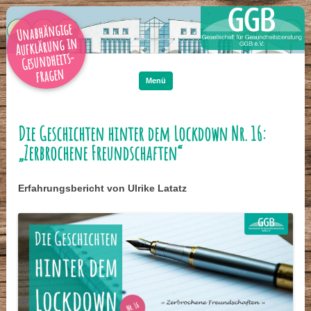
Unabhängige
Aufklärung in
Gesundheits-
Zum
Inhalt
fragen
springen
Menü
Die Geschichten hinter dem Lockdown Nr. 16:
„Zerbrochene Freundschaften“
Erfahrungsbericht von Ulrike Latatz