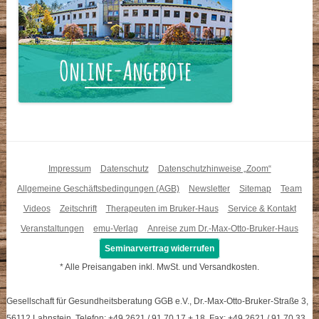
Impressum
Datenschutz
Datenschutzhinweise „Zoom“
Allgemeine Geschäftsbedingungen (AGB)
Newsletter
Sitemap
Team
Videos
Zeitschrift
Therapeuten im Bruker-Haus
Service & Kontakt
Veranstaltungen
emu-Verlag
Anreise zum Dr.-Max-Otto-Bruker-Haus
Seminarvertrag widerrufen
* Alle Preisangaben inkl. MwSt. und Versandkosten.
Gesellschaft für Gesundheitsberatung GGB e.V., Dr.-Max-Otto-Bruker-Straße 3,
56112 Lahnstein, Telefon: +49 2621 / 91 70 17 + 18, Fax: +49 2621 / 91 70 33