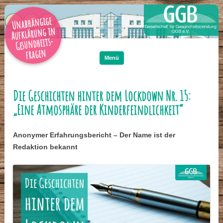
Unabhängige
Aufklärung in
Gesundheits-
Zum
Inhalt
fragen
springen
Menü
Die Geschichten hinter dem Lockdown Nr. 15:
„Eine Atmosphäre der Kinderfeindlichkeit“
Anonymer Erfahrungsbericht – Der Name ist der
Redaktion bekannt