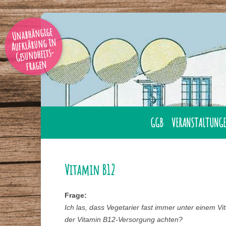
Unabhängige
Aufklärung in
Gesundheits-
fragen
GGB
VERANSTALTUNGE
AUSBILDUNG
ÜBERNACHTUNG
GESUNDHEITSBERATER
LAHNSTEIN
Vitamin B12
GGB MITGLIED WERDE
ONLINE
Frage:
GESUNDHEITSBERATER
TAGUNGEN
Ich las, dass Vegetarier fast immer unter einem Vi
IHRER NÄHE
der Vitamin B12-Versorgung achten?
SEMINARE