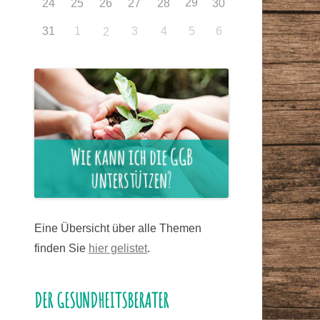
29
24
25
26
27
28
30
31
1
3
4
5
6
2
Eine Übersicht über alle Themen
finden Sie
hier gelistet
.
DER GESUNDHEITSBERATER