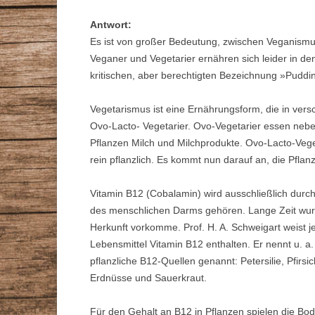
STAMMTISCHE
Antwort:
VORTRÄGE
GESUNDHEITSBERATER
Es ist von großer Bedeutung, zwischen Veganismu
Veganer und Vegetarier ernähren sich leider in den
ZEITSCHRIFT
kritischen, aber berechtigten Bezeichnung »Puddi
DR. MAX-OTTO-BRUKE
Vegetarismus ist eine Ernährungsform, die in vers
DR.-BRUKER-GARTEN
Ovo-Lacto- Vegetarier. Ovo-Vegetarier essen neben
Pflanzen Milch und Milchprodukte. Ovo-Lacto-Vege
PRESSE
rein pflanzlich. Es kommt nun darauf an, die Pflan
Vitamin B12 (Cobalamin) wird ausschließlich durc
des menschlichen Darms gehören. Lange Zeit wur
Herkunft vorkomme. Prof. H. A. Schweigart weist je
Lebensmittel Vitamin B12 enthalten. Er nennt u. a
pflanzliche B12-Quellen genannt: Petersilie, Pfirs
Erdnüsse und Sauerkraut.
Für den Gehalt an B12 in Pflanzen spielen die Bo