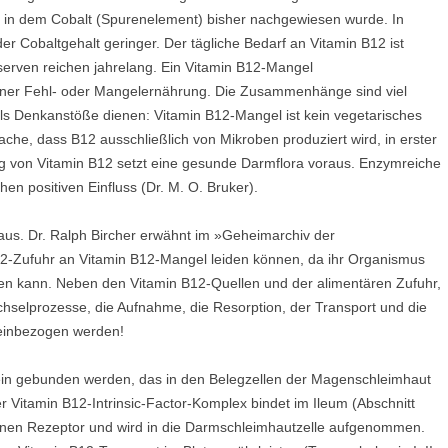
f, in dem Cobalt (Spurenelement) bisher nachgewiesen wurde. In
er Cobaltgehalt geringer. Der tägliche Bedarf an Vitamin B12 ist
erven reichen jahrelang. Ein Vitamin B12-Mangel
 einer Fehl- oder Mangelernährung. Die Zusammenhänge sind viel
 als Denkanstöße dienen: Vitamin B12-Mangel ist kein vegetarisches
ache, dass B12 ausschließlich von Mikroben produziert wird, in erster
ng von Vitamin B12 setzt eine gesunde Darmflora voraus. Enzymreiche
en positiven Einfluss (Dr. M. O. Bruker).
a aus. Dr. Ralph Bircher erwähnt im »Geheimarchiv der
B12-Zufuhr an Vitamin B12-Mangel leiden können, da ihr Organismus
ten kann. Neben den Vitamin B12-Quellen und der alimentären Zufuhr,
hselprozesse, die Aufnahme, die Resorption, der Transport und die
 einbezogen werden!
ein gebunden werden, das in den Belegzellen der Magenschleimhaut
Der Vitamin B12-Intrinsic-Factor-Komplex bindet im Ileum (Abschnitt
en Rezeptor und wird in die Darmschleimhautzelle aufgenommen.