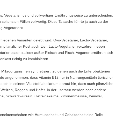
UMWELT
ORDNUNG UNSER
AUFBAUSEMINARE
VORTRÄGE LAHNSTEIN
GESPRÄCHSKRE
 GGB
LEBEN & PSYCHE
s, Vegetarismus und vollwertiger Ernährungsweise zu unterscheiden.
WISSENSCHAFTLE
KHOMRI
SCHLUSSSEMINARE
VORTRÄGE EXTERN
 seltensten Fällen vollwertig. Diese Tatsache führte ja auch zu der
VOLLWERTKOST
VIDEOS
MATHIAS JUN
ng-Vegetarier«.
PRAXISSEMINARE
R
BIOGRAFIE
NACH THEMENGEBIETEN
ÄRZTLICHER R
chiedenen Varianten gelebt wird: Ovo-Vegetarier, Lacto-Vegetarier,
LEBENSBERATUNG
POLITISCHES ENGAGEMENT
 pflanzlicher Kost auch Eier. Lacto-Vegetarier verzehren neben
tarier essen »alles« außer Fleisch und Fisch. Veganer ernähren sich
WEITERE SEMINARE
zenkost richtig zu kombinieren.
SEMINARPROGRAMM BESTELLEN
h Mikroorganismen synthetisiert, zu denen auch die Enterobakterien
de angenommen, dass Vitamin B12 nur in Nahrungsmitteln tierischer
doch in seinem Vitalstofftabellarium darauf hin, dass auch pflanzliche
. Weizen, Roggen und Hafer. In der Literatur werden noch andere
iche, Schwarzwurzeln, Getreidekeime, Zitronenmelisse, Beinwell,
deneigenschaften wie Humusgehalt und Cobaltgehalt eine Rolle.