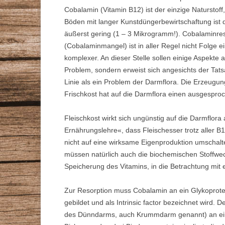
Cobalamin (Vitamin B12) ist der einzige Naturstof
Böden mit langer Kunstdüngerbewirtschaftung ist d
äußerst gering (1 – 3 Mikrogramm!). Cobalaminres
(Cobalaminmangel) ist in aller Regel nicht Folge
komplexer. An dieser Stelle sollen einige Aspekte
Problem, sondern erweist sich angesichts der Tats
Linie als ein Problem der Darmflora. Die Erzeugu
Frischkost hat auf die Darmflora einen ausgesproch
Fleischkost wirkt sich ungünstig auf die Darmflor
Ernährungslehre«, dass Fleischesser trotz aller 
nicht auf eine wirksame Eigenproduktion umschal
müssen natürlich auch die biochemischen Stoffwec
Speicherung des Vitamins, in die Betrachtung mit
Zur Resorption muss Cobalamin an ein Glykoprot
gebildet und als Intrinsic factor bezeichnet wird. 
des Dünndarms, auch Krummdarm genannt) an ein