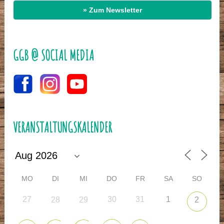
» Zum Newsletter
GGB @ SOCIAL MEDIA
VERANSTALTUNGSKALENDER
MO
DI
MI
DO
FR
SA
SO
27
30
31
1
28
29
2