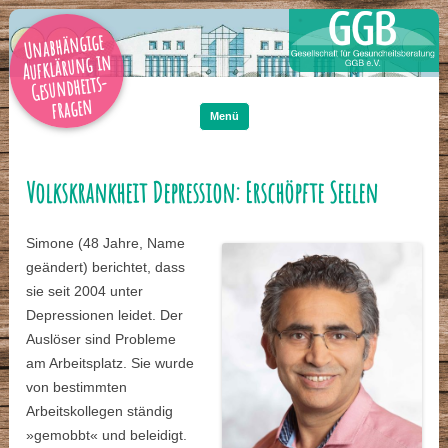
Unabhängige
Aufklärung in
Gesundheits-
Zum
Inhalt
fragen
springen
Menü
Volkskrankheit Depression: Erschöpfte Seelen
Simone (48 Jahre, Name
geändert) berichtet, dass
sie seit 2004 unter
Depressionen leidet. Der
Auslöser sind Probleme
am Arbeitsplatz. Sie wurde
von bestimmten
Arbeitskollegen ständig
»gemobbt« und beleidigt.