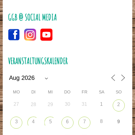
GGB @ SOCIAL MEDIA
VERANSTALTUNGSKALENDER
MO
DI
MI
DO
FR
SA
SO
27
30
31
1
28
29
2
8
3
4
5
6
7
9