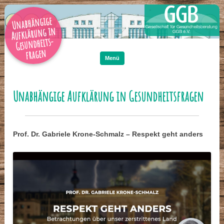
Unabhängige
Aufklärung in
Gesundheits-
Zum
Inhalt
fragen
springen
Menü
Unabhängige Aufklärung in Gesundheitsfragen
Prof. Dr. Gabriele Krone-Schmalz – Respekt geht anders