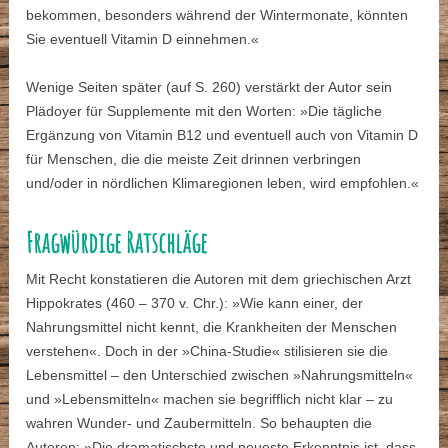
bekommen, besonders während der Wintermonate, könnten
Sie eventuell Vitamin D einnehmen.«
Wenige Seiten später (auf S. 260) verstärkt der Autor sein
Plädoyer für Supplemente mit den Worten: »Die tägliche
Ergänzung von Vitamin B12 und eventuell auch von Vitamin D
für Menschen, die die meiste Zeit drinnen verbringen
und/oder in nördlichen Klimaregionen leben, wird empfohlen.«
Fragwürdige Ratschläge
Mit Recht konstatieren die Autoren mit dem griechischen Arzt
Hippokrates (460 – 370 v. Chr.): »Wie kann einer, der
Nahrungsmittel nicht kennt, die Krankheiten der Menschen
verstehen«. Doch in der »China-Studie« stilisieren sie die
Lebensmittel – den Unterschied zwischen »Nahrungsmitteln«
und »Lebensmitteln« machen sie begrifflich nicht klar – zu
wahren Wunder- und Zaubermitteln. So behaupten die
Autoren: »Die dramatischste und neueste Erkenntnis ist, dass