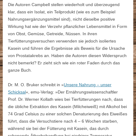
Die Autoren Campbell stellen wiederholt und überzeugend
klar, dass ein Isolat, ein Teilprodukt (wie es zum Beispiel
Nahrungsergänzungsmittel sind), nicht dieselbe positive
Wirkung hat wie der Verzehr pflanzlicher Lebensmittel in Form
von Obst, Gemüse, Getreide, Nüssen. In ihren
Tierfütterungsversuchen verwenden sie jedoch isoliertes
Kasein und führen die Ergebnisse als Beweis für die Ursache
von Prostatakrebs an. Haben die Autoren diesen Widerspruch
nicht bemerkt? Er zieht sich wie ein roter Faden durch das
ganze Buch.
Dr. M. O. Bruker schreibt in »
Unsere Nahrung – unser
Schicksal
«, emu-Verlag: »Der Ernährungswissenschaftler
Prof. Dr. Werner Kollath wies bei Tierfütterungen nach, dass
die übliche Extraktion des Kasein (Milcheiweiß) mit Alkohol bei
74 Grad Celsius zu einer solchen Denaturierung des Eiweißes
führt, dass die Versuchstiere nach 4 – 6 Wochen starben,
während sie bei der Fütterung mit Kasein, das durch
schonende Ätherbehandlung bei niedriger Temperatur