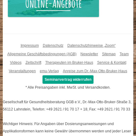
Impressum
Datenschutz
Datenschutzhinweise „Zoom“
Allgemeine Geschäftsbedingungen (AGB)
Newsletter
Sitemap
Team
Videos
Zeitschrift
Therapeuten im Bruker-Haus
Service & Kontakt
Veranstaltungen
emu-Verlag
Anreise zum Dr.-Max-Otto-Bruker-Haus
Seminarvertrag widerrufen
* Alle Preisangaben inkl. MwSt. und Versandkosten.
Gesellschaft für Gesundheitsberatung GGB e.V., Dr.-Max-Otto-Bruker-Straße 3,
56112 Lahnstein, Telefon: +49 2621 / 91 70 17 + 18, Fax: +49 2621 / 91 70 33
Wichtiger Hinweis: Für Angaben über Dosierungsanweisungen und
Applikationsformen kann keine Gewähr übernommen werden und jeder Leser