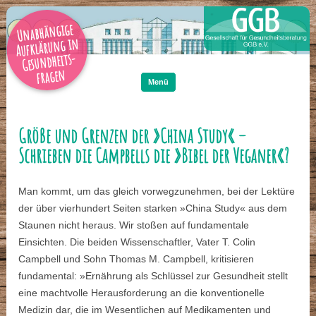
Unabhängige
Aufklärung in
Gesundheits-
Zum
Inhalt
fragen
springen
Menü
Größe und Grenzen der »China Study« –
Schrieben die Campbells die »Bibel der Veganer«?
Man kommt, um das gleich vorwegzunehmen, bei der Lektüre
der über vierhundert Seiten starken »China Study« aus dem
Staunen nicht heraus. Wir stoßen auf fundamentale
Einsichten. Die beiden Wissenschaftler, Vater T. Colin
Campbell und Sohn Thomas M. Campbell, kritisieren
fundamental: »Ernährung als Schlüssel zur Gesundheit stellt
eine machtvolle Herausforderung an die konventionelle
Medizin dar, die im Wesentlichen auf Medikamenten und