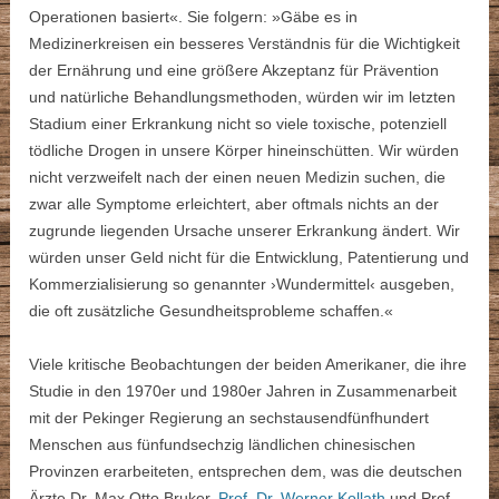
Operationen basiert«. Sie folgern: »Gäbe es in
Medizinerkreisen ein besseres Verständnis für die Wichtigkeit
der Ernährung und eine größere Akzeptanz für Prävention
und natürliche Behandlungsmethoden, würden wir im letzten
Stadium einer Erkrankung nicht so viele toxische, potenziell
tödliche Drogen in unsere Körper hineinschütten. Wir würden
nicht verzweifelt nach der einen neuen Medizin suchen, die
zwar alle Symptome erleichtert, aber oftmals nichts an der
zugrunde liegenden Ursache unserer Erkrankung ändert. Wir
würden unser Geld nicht für die Entwicklung, Patentierung und
Kommerzialisierung so genannter ›Wundermittel‹ ausgeben,
die oft zusätzliche Gesundheitsprobleme schaffen.«
Viele kritische Beobachtungen der beiden Amerikaner, die ihre
Studie in den 1970er und 1980er Jahren in Zusammenarbeit
mit der Pekinger Regierung an sechstausendfünfhundert
Menschen aus fünfundsechzig ländlichen chinesischen
Provinzen erarbeiteten, entsprechen dem, was die deutschen
Ärzte Dr. Max Otto Bruker,
Prof. Dr. Werner Kollath
und Prof.