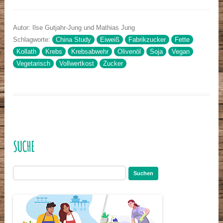
Autor: Ilse Gutjahr-Jung und Mathias Jung
Schlagworte:
China Study
Eiweiß
Fabrikzucker
Fette
Kollath
Krebs
Krebsabwehr
Olivenöl
Soja
Vegan
Vegetarisch
Vollwertkost
Zucker
SUCHE
Suchen
nach: