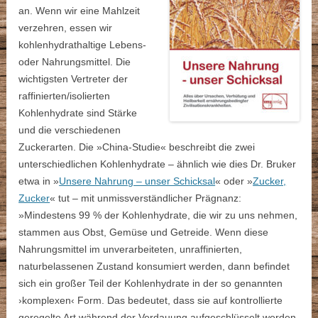
an. Wenn wir eine Mahlzeit
verzehren, essen wir
kohlenhydrathaltige Lebens-
oder Nahrungsmittel. Die
wichtigsten Vertreter der
raffinierten/isolierten
Kohlenhydrate sind Stärke
und die verschiedenen
Zuckerarten. Die »China-Studie« beschreibt die zwei
unterschiedlichen Kohlenhydrate – ähnlich wie dies Dr. Bruker
etwa in »
Unsere Nahrung – unser Schicksal
« oder »
Zucker,
Zucker
« tut – mit unmissverständlicher Prägnanz:
»Mindestens 99 % der Kohlenhydrate, die wir zu uns nehmen,
stammen aus Obst, Gemüse und Getreide. Wenn diese
Nahrungsmittel im unverarbeiteten, unraffinierten,
naturbelassenen Zustand konsumiert werden, dann befindet
sich ein großer Teil der Kohlenhydrate in der so genannten
›komplexen‹ Form. Das bedeutet, dass sie auf kontrollierte
geregelte Art während der Verdauung aufgeschlüsselt werden.