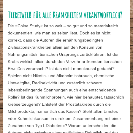
Tiereiweiß für alle Krankheiten verantwortlich?
Die »China Study« ist so weit – so gut und so materialreich
dokumentiert, wie man es selten liest. Doch es ist nicht
korrekt, dass die Autoren die ernährungsbedingten
Zivilisationskrankheiten allein auf den Konsum von
Nahrungsmitteln tierischen Ursprungs zurückführen. Ist der
Krebs wirklich allein durch den Verzehr artfremden tierischen
Eiweißes verursacht? Ist das nicht monokausal gedacht?
Spielen nicht Nikotin- und Alkoholmissbrauch, chemische
Umweltgifte, Radioaktivität und zusätzlich schwere
lebensbedingende Spannungen auch eine entscheidende
Rolle? Ist das Kuhmilchprotein, wie hier behauptet, tatsächlich
krebserzeugend? Entsteht der Prostatakrebs durch die
Milchprodukte, namentlich das Kasein? Steht allen Ernstes
»der Kuhmilchkonsum in direktem Zusammenhang mit einer
Zunahme von Typ I-Diabetes«? Warum unterscheiden die
Autoren nicht zwischen einer natürlichen Rohmilch und der