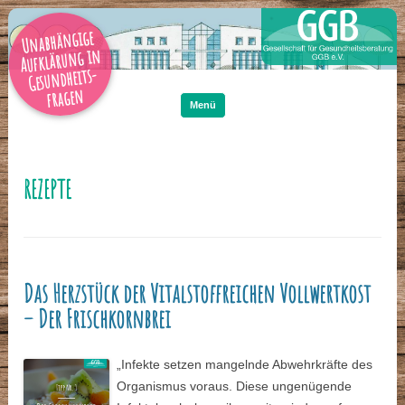
Unabhängige
Aufklärung in
Gesundheits-
Zum
Inhalt
fragen
springen
Menü
REZEPTE
Das Herzstück der Vitalstoffreichen Vollwertkost
– Der Frischkornbrei
„Infekte setzen mangelnde Abwehrkräfte des
Organismus voraus. Diese ungenügende