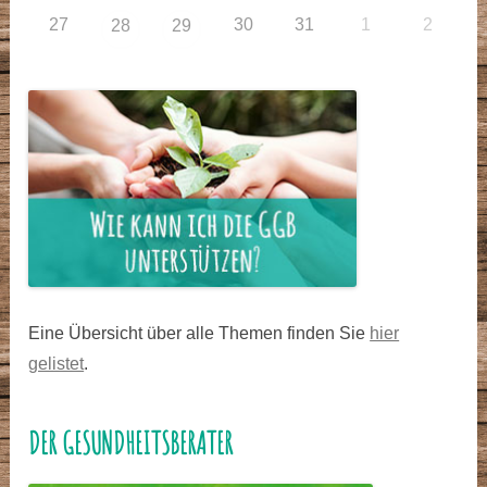
27
30
31
1
2
28
29
Eine Übersicht über alle Themen finden Sie
hier
gelistet
.
DER GESUNDHEITSBERATER