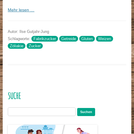
Mehr lesen …
Autor: Ilse Gutjahr-Jung
Schlagworte:
Fabrikzucker
Getreide
Gluten
Weizen
Zöliakie
Zucker
SUCHE
Suchen
nach: