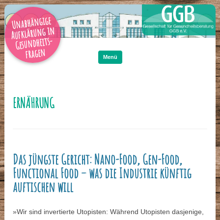
Unabhängige
Aufklärung in
Gesundheits-
Zum
Inhalt
fragen
springen
Menü
ERNÄHRUNG
Das jüngste Gericht: Nano-Food, Gen-Food,
Functional Food – was die Industrie künftig
auftischen will
»Wir sind invertierte Utopisten: Während Utopisten dasjenige,