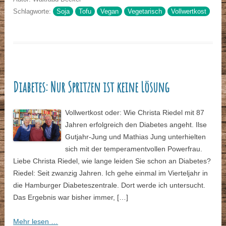
Schlagworte:
Soja
Tofu
Vegan
Vegetarisch
Vollwertkost
Diabetes: Nur Spritzen ist keine Lösung
Vollwertkost oder: Wie Christa Riedel mit 87
Jahren erfolgreich den Diabetes angeht. Ilse
Gutjahr-Jung und Mathias Jung unterhielten
sich mit der temperamentvollen Powerfrau.
Liebe Christa Riedel, wie lange leiden Sie schon an Diabetes?
Riedel: Seit zwanzig Jahren. Ich gehe einmal im Vierteljahr in
die Hamburger Diabeteszentrale. Dort werde ich untersucht.
Das Ergebnis war bisher immer, […]
Mehr lesen …