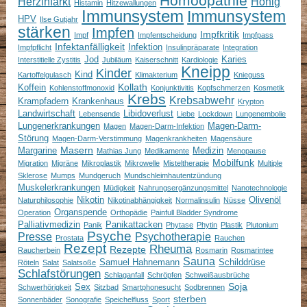
Homöopathie
Herzinfarkt
Honig
Histamin
Hitzewallungen
Immunsystem
Immunsystem
HPV
Ilse Gutjahr
stärken
Impfen
Impfkritik
Impf
Impfentscheidung
Impfpass
Infektanfälligkeit
Infektion
Impfpflicht
Insulinpräparate
Integration
Jod
Karies
Interstitielle Zystitis
Jubiläum
Kaiserschnitt
Kardiologie
Kneipp
Kinder
Kind
Kartoffelgulasch
Klimakterium
Knieguss
Kollath
Koffein
Kohlenstoffmonoxid
Konjunktivitis
Kopfschmerzen
Kosmetik
Krebs
Krebsabwehr
Krampfadern
Krankenhaus
Krypton
Landwirtschaft
Libidoverlust
Lebensende
Liebe
Lockdown
Lungenembolie
Lungenerkrankungen
Magen-Darm-
Magen
Magen-Darm-Infektion
Störung
Magen-Darm-Verstimmung
Magenkrankheiten
Magensäure
Masern
Margarine
Medizin
Mathias Jung
Medikamente
Menopause
Mobilfunk
Migration
Migräne
Mikroplastik
Mikrowelle
Misteltherapie
Multiple
Sklerose
Mumps
Mundgeruch
Mundschleimhautentzündung
Muskelerkrankungen
Müdigkeit
Nahrungsergänzungsmittel
Nanotechnologie
Nikotin
Olivenöl
Naturphilosophie
Nikotinabhängigkeit
Normalinsulin
Nüsse
Organspende
Operation
Orthopädie
Painfull Bladder Syndrome
Palliativmedizin
Panikattacken
Panik
Phytase
Phytin
Plastik
Plutonium
Psyche
Presse
Psychotherapie
Prostata
Rauchen
Rezept
Rheuma
Rezepte
Raucherbein
Rosmarin
Rosmarintee
Sauna
Samuel Hahnemann
Schilddrüse
Röteln
Salat
Salatsoße
Schlafstörungen
Schlaganfall
Schröpfen
Schweißausbrüche
Soja
Sex
Schwerhörigkeit
Sitzbad
Smartphonesucht
Sodbrennen
sterben
Sonnenbäder
Sonografie
Speichelfluss
Sport