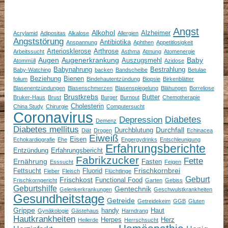
Angst
Alkohol
Alzheimer
Acrylamid
Adipositas
Alkalose
Allergien
Angststörung
Antibiotika
Anspannung
Aphthen
Appetitlosigkeit
Arteriosklerose
Arthrose
Arbeitssucht
Asthma
Atmung
Atomenergie
Augen
Augenerkrankung
Baby
Auszugsmehl
Atommüll
Azidose
Babynahrung
Bestrahlung
Baby-Watching
backen
Bandscheibe
Betulae
Beziehung
Bienen
folium
Bindehautentzündung
Biopsie
Birkenblätter
Blasenentzündungen
Blasenschmerzen
Blasenspiegelung
Blähungen
Borreliose
Brustkrebs
Butter
Bruker-Haus
Brust
Burger
Burnout
Chemotherapie
Cholesterin
China Study
Chirurgie
Computersucht
Coronavirus
Depression
Diabetes
Demenz
Diabetes mellitus
Durchfall
Durchblutung
Diät
Drogen
Echinacea
Eiweiß
Eisen
Echokardiografie
Ehe
Engergydrinks
Entschleunigung
Erfahrungsberichte
Entzündung
Erfahrungsbericht
Fabrikzucker
Fette
Ernährung
Fasten
Esssucht
Feigen
Frischkornbrei
Fettsucht
Fluorid
Fieber
Fleisch
Flüchtlinge
Geburt
Frischkost
Functional Food
Frischkorngericht
Garten
Gebiss
Geburtshilfe
Gentechnik
Gelenkerkrankungen
Geschwulstkrankheiten
Gesundheitstage
Getreide
Getreidekeim
GGB
Gluten
Grippe
handy
Haut
Gynäkologie
Gästehaus
Harndrang
Hautkrankheiten
Herpes
Herz
Heilerde
Herrschsucht