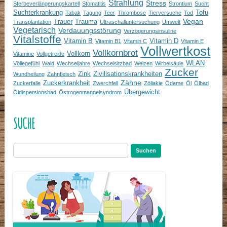
Strahlung
Stress
Sterbeverlängerungskartell
Stomatitis
Strontium
Sucht
Suchterkrankung
Tofu
Tabak
Tagung
Teer
Thrombose
Tierversuche
Tod
Vegan
Trauer
Trauma
Transplantation
Ultraschalluntersuchung
Umwelt
Vegetarisch
Verdauungsstörung
Verzögerungsinsuline
Vitalstoffe
Vitamin B
Vitamin D
Vitamin B1
Vitamin C
Vitamin E
Vollwertkost
Vollkornbrot
Vollkorn
Vitamine
Vollgetreide
WLAN
Völlegefühl
Wald
Wechseljahre
Wechselsitzbad
Weizen
Wirbelsäule
Zucker
Zink
Zivilisationskrankheiten
Wundheilung
Zahnfleisch
Zähne
Zuckerkrankheit
Zuckerfalle
Zwerchfell
Zöliakie
Ödeme
Öl
Ölbad
Übergewicht
Öldispersionsbad
Östrogenmangelsyndrom
SUCHE
Suchen
nach: