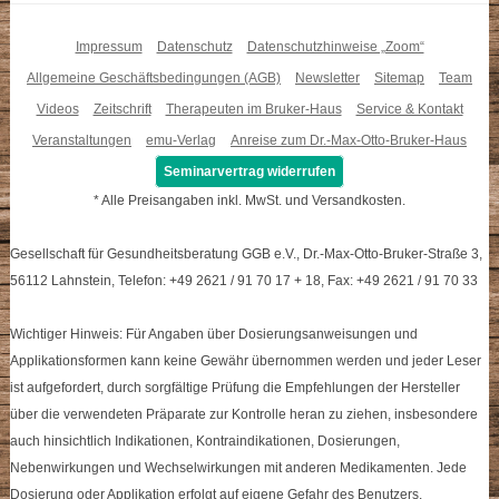
Impressum
Datenschutz
Datenschutzhinweise „Zoom“
Allgemeine Geschäftsbedingungen (AGB)
Newsletter
Sitemap
Team
Videos
Zeitschrift
Therapeuten im Bruker-Haus
Service & Kontakt
Veranstaltungen
emu-Verlag
Anreise zum Dr.-Max-Otto-Bruker-Haus
Seminarvertrag widerrufen
* Alle Preisangaben inkl. MwSt. und Versandkosten.
Gesellschaft für Gesundheitsberatung GGB e.V., Dr.-Max-Otto-Bruker-Straße 3,
56112 Lahnstein, Telefon: +49 2621 / 91 70 17 + 18, Fax: +49 2621 / 91 70 33
Wichtiger Hinweis: Für Angaben über Dosierungsanweisungen und
Applikationsformen kann keine Gewähr übernommen werden und jeder Leser
ist aufgefordert, durch sorgfältige Prüfung die Empfehlungen der Hersteller
über die verwendeten Präparate zur Kontrolle heran zu ziehen, insbesondere
auch hinsichtlich Indikationen, Kontraindikationen, Dosierungen,
Nebenwirkungen und Wechselwirkungen mit anderen Medikamenten. Jede
Dosierung oder Applikation erfolgt auf eigene Gefahr des Benutzers.